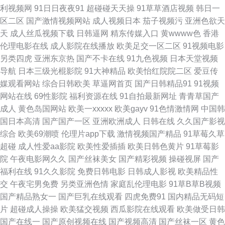
利视频网
91日日夜夜91
超碰碰天天操
91草草酒店视频
韩日一
页 伊人伦理天堂 91尤物在线探花 婷婷五月天自拍 91人妻喷水视频 91福利
区二区
国产激情视频网站
成人视频日本
茄子视频污
亚洲色欲天
天
成人丝瓜视频下载
日韩逼网
精东传媒入口
黄wwww色
香港
在 韩日亚洲精品视频在线 五月香蕉伊人 91视频区 国产精品干在线 青青草精
伦理电影在线
成人影院在线播放
欧美足交一区二区
91视频电影
另类四虎
亚洲东京热
国产不卡在线
91九色视频
日本天堂视频
品热 91豆花视频免费在线观看 肏屄大香蕉 免费看AV 亚洲色图网址 97资源
导航
日本三级光棍影院
91大神精品
欧美怡红院院二区
爱豆传
媒观看网站
综合日韩欧美
草逼网首页
国产日韩精品91
91视频
在线观看 九色国产夫妻九色 丝袜玉足妈妈 91爱爱网 成人影音先锋免费视频
网站在线
69性影院
福利资源在线
91自拍最新网址
青青草国产
成人
黄色岛国网站
欧美一xxxxx
欧美gayv
91色情激情网
中国韩
日韩第2页 91n在线 www91操 九九婷婷伊人色 先锋影音性AV资源 91色蝌蚪
国日本高清
国产国产一区
亚洲欧洲成人
日韩在线
久久国产影视
综合
欧美69潮喷
伦理片app下载
激情视频国产精品
91草莓久草
国产福利精品一 青青草福利在线 51福利吧com 人妻熟女视频一区二区 91豆
超碰
成人性爱aa影院
欧美性爱插插
欧美日韩色黄片
91草莓影
院
午夜电影网久久
国产丝袜美女
国产精彩视频
操碰视屏
国产
花永久网站在线观看 阿v不卡的在线视频 激情小说五月天婷婷网 91在线美女
福利在线
91久久影院
免费日韩电影
日韩成人影视
欧美精品性
交
午夜宅男免费
另类亚洲色情
家庭乱伦理电影
91草B草B视频
精品人人操人人摸 先锋资源亚洲无码 婷婷色色五月一区二区 色色啪啪91 无
国产精品熟女一
国产巨乳在线观看
四虎免费91
国内精品无码短
片
超碰成人操操
欧美猛交视频
西瓜影院在线观看
欧美做受日韩
码免费视频 95视频国产 91在线精品视频导航 91免费国产黑丝视频 久久色激
国产在线一
国产原创视频在线
国产视频高清
国产丝袜一区
黄色