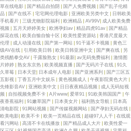
草在线电影
|
国产精品自拍阴
|
国产人免费视频
|
国产乱子伦精
品
|
国产在线不
|
宅宅网伦理电影
|
亚洲欧美另类中文
|
日韩欧美
手机看片
|
三级尤物影院福利
|
欧洲精品
|
AV99V
|
成人欧美免费
视频
|
五月天婷婷美女
|
欧洲孕妇av
|
精品四虎91av
|
国产精品
探花在线
|
欧美自愉自愉十区
|
欧美性爱资源站
|
香港尺度最大
伦理
|
成人动漫在线
|
国产第一网站
|
91干逼不卡视频
|
黄色三
级AV在线
|
引用欧美日韩
|
欧美日韩亚洲中文
|
国产爽在线
|
另
类残酷拳交AV
|
干露脸熟女
|
91最新
|
av无码免费福利
|
激情图
片婷婷
|
熟女东京热
|
欧美视频直播
|
国产无码片子在线
|
91久
久草莓
|
日本天堂
|
日本成年人电影
|
国产亚洲系列
|
国产三区五
五影视
|
丁香五月中文娱乐
|
黄色视频成人
|
午夜影院黄色大片
|
先锋影音AV
|
亚洲欧美中文
|
日日夜夜精品视频
|
成人无码短视
频
|
自拍视频免费不卡
|
A片www
|
爱草91
|
91欧美韩国国产
|
午
夜香蕉福利
|
91嫩草国产
|
日本美女片
|
福利熟女导航
|
日本高
清电影院
|
91网站视频
|
国产传媒视频网站
|
国产孕妇无码在线
|
欧美电影
|
欧美不卡
|
欧美一页精品在线
|
超碰97人人干
|
在线观
看污网站
|
高清不卡在线播放
|
国产精品成人大片
|
欧美性爱一
区三区
|
91视频国产高清
|
欧洲久久网
|
欧美干逼视频
|
宅男福