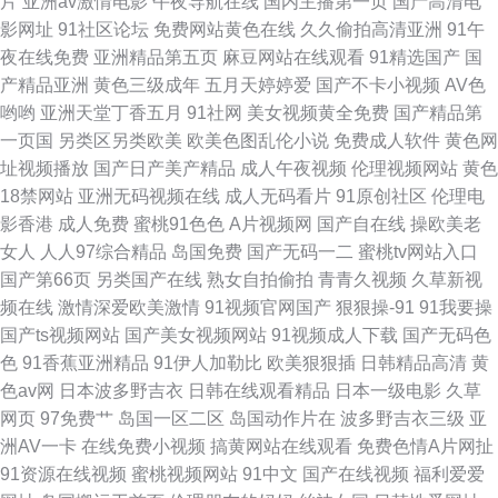
片
亚洲av激情电影
午夜导航在线
国内主播第一页
国产高清电
影网址
91社区论坛
免费网站黄色在线
久久偷拍高清亚洲
91午
机版 草草浮力剧院 日韩久久精品 97福利导航在线 日韩导航 91在线综合观看
夜在线免费
亚洲精品第五页
麻豆网站在线观看
91精选国产
国
产精品亚洲
黄色三级成年
五月天婷婷爱
国产不卡小视频
AV色
伊人大香蕉AV网站 国产丝袜自拍 91官方传媒免费线观看 蜜桃视频免费福利
哟哟
亚洲天堂丁香五月
91社网
美女视频黄全免费
国产精品第
一页国
另类区另类欧美
欧美色图乱伦小说
免费成人软件
黄色网
91海外视频免费观看 老司机福利影城 91豆花视频网址 国产日韩亚洲另类 岛
址视频播放
国产日产美产精品
成人午夜视频
伦理视频网站
黄色
18禁网站
亚洲无码视频在线
成人无码看片
91原创社区
伦理电
国三级网站在线播放 国产微拍17C 亚洲天堂色
影香港
成人免费
蜜桃91色色
A片视频网
国产自在线
操欧美老
女人
人人97综合精品
岛国免费
国产无码一二
蜜桃tv网站入口
国产第66页
另类国产在线
熟女自拍偷拍
青青久视频
久草新视
频在线
激情深爱欧美激情
91视频官网国产
狠狠操-91
91我要操
国产ts视频网站
国产美女视频网站
91视频成人下载
国产无码色
色
91香蕉亚洲精品
91伊人加勒比
欧美狠狠插
日韩精品高清
黄
色av网
日本波多野吉衣
日韩在线观看精品
日本一级电影
久草
网页
97免费艹
岛国一区二区
岛国动作片在
波多野吉衣三级
亚
洲AV一卡
在线免费小视频
搞黄网站在线观看
免费色情A片网扯
91资源在线视频
蜜桃视频网站
91中文
国产在线视频
福利爱爱