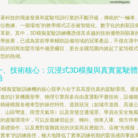
隨著科技的飛速發展和駕駛培訓行業的不斷升級，傳統的“一輛車
一位教練、一個場地”的教學模式正在被智能化、數字化的創新設
所革新。其中，3D模擬駕駛訓練機憑借其卓越的技術優勢與顯著
教學效果，已成為當前學車輔助設備領域的冠軍產品，不僅在漢
地區的招商加盟市場中備受矚目，更在全國范圍內掀起了駕培模
轉型的熱潮。
一、技術核心：沉浸式3D模擬與真實駕駛體
驗
3D模擬駕駛訓練機的核心競爭力在于其高度仿真的駕駛環境。通
先進的計算機圖形學、物理引擎與多自由度運動平臺技術，設備
夠精確模擬各種車型的操控特性、道路狀況（如城市道路、高速
路、山區彎道、雨雪天氣等）以及突發交通場景。學員在安全無
險的虛擬環境中，可以反復練習起步、轉向、倒車入庫、側方停
等基礎操作，以及應對復雜路況的決策與反應能力。這種“先模擬
后實車”的訓練路徑，極大地降低了實車訓練初期的緊張感與事故