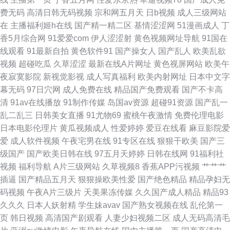
费无码
高清日韩无码视频
宗和网五月天
日b视频
成人三级网站
国产91aV福利电影 国产黑丝后入 亚洲天堂三级片 草黑丝大香蕉 91性爱视频
在
主播福利姬h在线
国产精一精二区
基情涩涩网
51漫画成人
丁
香5月综合网
91爱爱com
伊人涩涩射
黄色视频网址导航
91国在
91在线鲁 久久精品91 成人性爱网在线 狠狠操人人操91 韩国精品一级AV 男
线观看
91最新自拍
黄色软件91
国产操女人
国产乱人
欧美乱欲
视频
超碰吃瓜
久草涩涩
最新在线A片网址
黄色视屏网站
欧美午
人色情天堂 精品国产自产拍在线观 91探花 麻豆探花 99精品在线观看 三级黄
夜寂寞影院
新视觉影视
成人写真福利
欧美内射网址
日本中文字
幕无码
97日穴网
成人免费在线
精品国产免费观看
国产不卡高
色在线视频 久久di 福利国产熟女 影音先锋在线色情91 夜晚男人资源 先锋影
清
91av在线播放
91制作传媒
岛国av资源
超碰91资源
国产乱一
乱二乱三
日韩美女直播
91尤物69
蜜桃午夜激情
免费伦理电影
音在线a资源色 一区一二一区一二一 91超碰熟女自慰 91视频免费首页 日韩
日本电影伦理片
黄瓜视频成人
性爱婷婷
爱豆在线看
麻豆影院爱
爱
成人软件视频
午夜宅男在线
91专区在线
狠狠干欧美
国产三
精品N区 福利姬com 四虎sp 国产ts伪娘资源网站 午夜福利合集92 久久精产
级国产
国产欧美日韩在线
97五月天婷婷
日韩在线网
91福利社
视频
福利导航
A片三级网站
久草视频8
香蕉APP污视频
艹艹艹
品 av伊人久久青草 天堂色情网 大香蕉9久1 wwwav男人天堂 伪娘色情 99主
插逼
国产精品五月天
狠狠操欧美性爱
国产绝色精品
精品孕妇无
码视频
午夜A片三级片
天美果冻传媒
久久国产成人精品
精品93
播福利视频 日本不卡毛片五 成人性爱网在线 香蕉玖玖 www黄瓜视频 日本不
久久久
日本人妖射精
学生妹avav
国产熟女视频在线
乱伦第一
页
韩日视频
高清国产剧观看
人妻少妇视频二区
成人无码高清毛
卡视频 91美女小视频 久草精品资源站 超碰91在线成人电影 亚洲男人天堂手