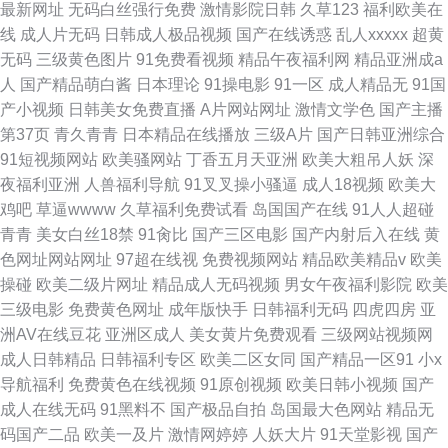
最新网址
无码白丝强行免费
激情影院日韩
久草123
福利欧美在
线
成人片无码
日韩成人极品视频
国产在线诱惑
乱人xxxxx
超黄
无码
三级黄色图片
91免费看视频
精品午夜福利网
精品亚洲成a
人
国产精品萌白酱
日本理论
91操电影
91一区
成人精品无
91国
产小视频
日韩美女免费直播
A片网站网址
激情文学色
国产主播
第37页
青久青青
日本精品在线播放
三级A片
国产日韩亚洲综合
91短视频网站
欧美骚网站
丁香五月天亚洲
欧美大粗吊人妖
深
夜福利亚洲
人兽福利导航
91叉叉操小骚逼
成人18视频
欧美大
鸡吧
草逼wwww
久草福利免费试看
岛国国产在线
91人人超碰
青青
美女白丝18禁
91肏比
国产三区电影
国产内射后入在线
黄
色网址网站网址
97超在线视
免费视频网站
精品欧美精品v
欧美
操碰
欧美二级片网址
精品成人无码视频
男女午夜福利影院
欧美
三级电影
免费黄色网址
成年版快手
日韩福利无码
四虎四房
亚
洲AV在线豆花
亚洲区成人
美女黄片免费观看
三级网站视频网
成人日韩精品
日韩福利专区
欧美二区女同
国产精品一区91
小x
导航福利
免费黄色在线视频
91原创视频
欧美日韩小视频
国产
成人在线无码
91黑料不
国产极品自拍
岛国最大色网站
精品无
码国产二品
欧美一及片
激情网婷婷
人妖大片
91天堂影视
国产