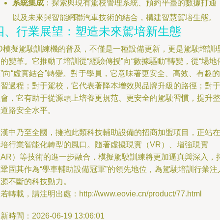
系統集成
：探索與現有駕校管理系統、預約平臺的數據打通
以及未來與智能網聯汽車技術的結合，構建智慧駕培生態。
四、行業展望：塑造未來駕培新生態
3D模擬駕駛訓練機的普及，不僅是一種設備更新，更是駕駛培訓
的變革。它推動了培訓從“經驗傳授”向“數據驅動”轉變，從“場地
”向“虛實結合”轉變。對于學員，它意味著更安全、高效、有趣的
學習過程；對于駕校，它代表著降本增效與品牌升級的路徑；對
社會，它有助于從源頭上培養更規范、更安全的駕駛習慣，提升
體道路安全水平。
在漢中乃至全國，擁抱此類科技輔助設備的招商加盟項目，正站
駕培行業智能化轉型的風口。隨著虛擬現實（VR）、增強現實
（AR）等技術的進一步融合，模擬駕駛訓練將更加逼真與深入，
續鞏固其作為“學車輔助設備冠軍”的領先地位，為駕駛培訓行業注
源源不斷的科技動力。
若轉載，請注明出處：http://www.eovie.cn/product/77.html
新時間：2026-06-19 13:06:01