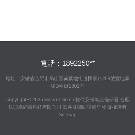
營管理軟件,讓設備管理更高效
電話：1892250**
地址：安徽省合肥市蜀山區荷葉地街道懷寧路288號置地廣
場D幢辦1801室
Copyright © 2026
www.eovie.cn
軟件及輔助設備研發
合肥
貓頭鷹網絡科技有限公司
軟件及輔助設備研發
版權所有
Sitemap