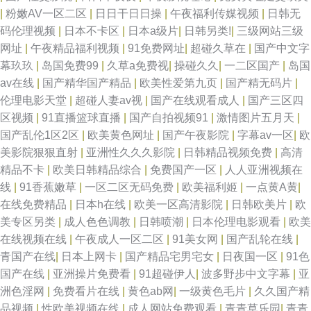
|
粉嫩AV一区二区
|
日日干日日操
|
午夜福利传媒视频
|
日韩无
码伦理视频
|
日本不卡区
|
日本a级片
|
日韩另类!
|
三级网站三级
网址
|
午夜精品福利视频
|
91免费网址
|
超碰久草在
|
国产中文字
幕玖玖
|
岛国免费99
|
久草a免费视
|
操碰久久
|
一二区国产
|
岛国
av在线
|
国产精华国产精品
|
欧美性爱第九页
|
国产精无码片
|
伦理电影天堂
|
超碰人妻av视
|
国产在线观看成人
|
国产三区四
区视频
|
91直播篮球直播
|
国产自拍视频91
|
激情图片五月天
|
国产乱伦1区2区
|
欧美黄色网址
|
国产午夜影院
|
字幕av一区
|
欧
美影院狠狠直射
|
亚洲性久久久影院
|
日韩精品视频免费
|
高清
精品不卡
|
欧美日韩精品综合
|
免费国产一区
|
人人亚洲视频在
线
|
91香蕉嫩草
|
一区二区无码免费
|
欧美福利姬
|
一点黄A黄
|
在线免费精品
|
日本h在线
|
欧美一区高清影院
|
日韩欧美片
|
欧
美专区另类
|
成人色色调教
|
日韩喷潮
|
日本伦理电影观看
|
欧美
在线视频在线
|
午夜成人一区二区
|
91美女网
|
国产乱轮在线
|
青国产在线
|
日本上网卡
|
国产精品宅男宅女
|
日夜国一区
|
91色
国产在线
|
亚洲操片免费看
|
91超碰伊人
|
波多野步中文字幕
|
亚
洲色淫网
|
免费看片在线
|
黄色ab网
|
一级黄色毛片
|
久久国产精
品视频
|
性欧美视频在线
|
成人网站免费观看
|
青青草乐园
|
青青