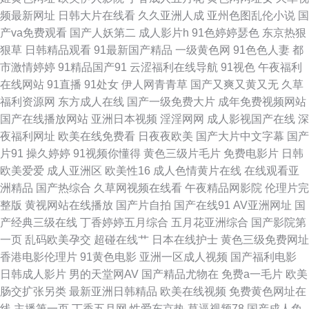
频最新网址
日韩大片在线看
久久亚洲人成
亚州色图乱伦小说
国
利合集在线 欧美性爱网址 91麻豆蜜桃人妻 久草韩日WWW 91超碰人人艹 大
产va免费观看
国产人妖第二
成人影片h
91色婷婷瑟色
东京热狠
狠草
日韩精品观看
91最新国产精品
一级黄色网
91色色人妻
都
香蕉伊重 四虎电影院 99青青热re 东京热大香蕉av 91传媒视频网站 蜜桃入口
市激情婷婷
91精品国产91
云涩福利在线导航
91视色
午夜福利
在线网站
91直播
91处女
伊人网青青草
国产又爽又黄又无
久草
91狠狠综合链 国产福利AV网站 91AV免费在线 福利影院你懂的 五月天在线
福利资源网
东方成人在线
国产一级免费大片
成年免费视频网站
国产在线播放网站
亚洲日本视频
淫淫网网
成人影视国产在线
深
不卡 97护士超碰在线 91禽我视频免费在线观看 91福利姬综合网址 中文字幕
夜福利网址
欧美在线免费看
日夜夜欧美
国产大片中文字幕
国产
片91
操久婷婷
91视频你懂得
黄色三级片毛片
免费电影片
日韩
的91 欧美日韩七区 91系列在线观看 91AV社区 欧美色图婷婷五月天 黄色网
欧美爱爱
成人亚洲区
欧美性16
成人色情黄片在线
在线观看亚
洲精品
国产热综合
久草网视频在线看
午夜精品网影院
伦理片完
入口站链接 91免费在线观看网页 乱轮天堂 91免费小网站 日韩亚洲精品在线
整版
黄视网站在线播放
国产片自拍
国产在线91
AV亚洲网址
国
产经典三级在线
丁香婷婷五月综合
五月花亚洲综合
国产影院第
91资源总站在线观看 91官方在线免费在线观看 欧美变态bdsm 91豆花视频
一页
乱码欧美孕交
超碰在线艹
日本在线护士
黄色三级免费网址
香港电影伦理片
91黄色电影
亚洲一区成人视频
国产福利电影
永久 殴美性生话 91快播视频在线观看 欧美性爱在线观看网站 www久久国产
日韩成人影片
男的天堂网AV
国产精品尤物在
免费a一毛片
欧美
肠交扩张另类
最新亚洲日韩精品
欧美在线视频
免费黄色网址在
偷拍99热 精品人妻久久精品人妻 日韩V欧美 成人午夜福利视频 91pron福利
线
主播第一页
丁香五月网
性爱东京热
草逼视频78
国产成人免