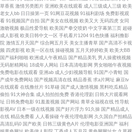
草香蕉
激情另类图片
亚洲欧美在线观看
成人三级成人三级
欧美
九幺 国产精品久久免费人妻 91一区三区 大香蕉伊人在线99 国产一区二区人
老女人bb
日日操第一页
91网豆花视频
91福利剧场
免费影视观
看
91视频国产自拍
国产美女在线视频
欧美又大
无码四虎
女同
妻精 色色艹穴逼色色 先锋资源AV网 影音先锋在线观看麻豆 www国产成人精
激吻视频
极品性爱导航
欧美国产拳交喷奶
中文字幕第三页
超碰
成人影视
欧美日韩中文一区
手机看片1204
91色快播
福利撸影
品 视频福利91三级国产 97亚州色图 久久人妻网 夜夜骑人人乐 AVV天堂 欧
院
激情五月天国产
综合网五月天
美女主播青草
国产高清不卡视
频
四虎影视
欧美一区在线
操碰视频
五月天婷婷欧美
欧美大BB
美性片久久网 91r福利 俺也去色官网站 五月丁香偷拍 91最新网站 久草福利
国产福利啪啪
欧洲成人午夜精品
国产精品美乳
男人操蜜桃视频
无码射精网站
18成年人网站
日本高清电影网
男女啪啪午夜视频
资源在玷 91NAv影视大全 wwwcn欧美 蜜臀嫩屄 影音先锋四虎影院 av网站
免费电影在线观看
亚洲ab
成人少妇视频导航
91国产小青蛙
国
产成年免费网站
国产视频高清在线
精品香蕉
求a片网址
麻豆tv
在线不卡了 色色网的五月天 91在线色色 欧美另类不卡 俺也去综合网 色无极
在线观看
在线撸丝片
91草碰
国产成人激情视频
黑料吃瓜精品
偷拍
91大神合集
成人拍拍拍免费
香港伦理剧
日韩大片观看网
亚洲影院 91密洮 国模福利社 91国产超碰大神 欧美视频1区2区 91熊貓 久久
址
日韩免费电影
91羞羞视频
国产网站
青草全福视在线
性导航
影视AV
日本一级在线视频
国产好片浮力
91久操
国产精品成人
爽一区 91香蕉国产线看 A片成人午夜剧场 97福利资源站 狠狠撸撸网 91官网
在线
精品免费看
人人看操碰
午夜伦理电影网
久久国自产拍精品
高清乱码0
国产欧美
日韩三级黄色A片
伦理电影亚洲国产
福利
95福利片 欧美日韩亚洲国产成 91黑丝足交在线观看 欧美另类日韩在线 91福
姬黄色网址
欧美伊人影院
丁香成人五月花
黄色网网址女
久草视