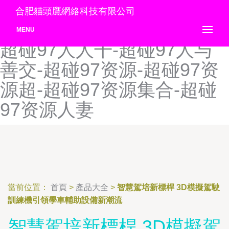
超碰97人-超碰97人人操-超
合肥貓頭鷹網絡科技有限公司
碰97人人草-超碰97人人道-
MENU
超碰97人人干-超碰97人与
善交-超碰97资源-超碰97资
源超-超碰97资源集合-超碰
97资源人妻
當前位置：
首頁
>
產品大全
>
智慧駕培新標桿 3D模擬駕駛
訓練機引領學車輔助設備新潮流
智慧駕培新標桿 3D模擬駕