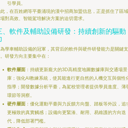
引學員。
因此，在百姓網等平臺涌現的漢中招商加盟信息，正是抓住了區
市場對高效、智能駕培解決方案的迫切需求。
三、軟件及輔助設備研發：持續創新的驅動
力
作為學車輔助設備的冠軍，其背后的軟件與硬件研發能力是關鍵
撐。研發方向主要集中在：
軟件層面
：持續更新龐大的3D高精度地圖數據庫與交通場景
庫；強化AI教練系統，使其能進行更自然的人機交互與個性
指導；開發數據分析平臺，為駕校管理者提供學員進度、薄
環節等洞察。
硬件層面
：優化運動平臺與力反饋方向盤、踏板等外設，追
更極致的真實觸感；設備向更緊湊、耐用、易維護的方向迭
代，降低部署門檻。