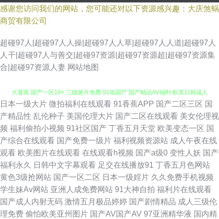
感谢您访问我们的网站，您可能还对以下资源感兴趣：大庆煞蜗
商贸有限公司
超碰97人|超碰97人人操|超碰97人人草|超碰97人人道|超碰97人
人干|超碰97人与善交|超碰97资源|超碰97资源超|超碰97资源集
合|超碰97资源人妻
网站地图
日本一级大片
微拍福利在线观看
91香蕉APP
国产二区三区
国
日韩经典av 色悠悠资源在线 欧美性做专区 亚洲成AV人国产电影 91伊人久久
产精品性
乱伦种子
美国伦理大片
国产二区在线观看
美女伦理视
频
福利偷拍小视频
91社区国产
丁香五月天堂
欧美变态一区
国
大香蕉 国产一区18+ 三级簧片免费 91啦国产 国产精品AV福利 欧美日韩成人
产综合在线观看
国产免费一级片
福利视频资源站
成人午夜在线
观看
欧美图片在线观看
在线观看h视频
国产a级0
变性人妖
国产
免费 91超碰丁香 www91牛cw 九九re久久 五月天狠狠干 91黑丝色在线 成人
福利永久
日韩中文字幕观看
足交在线播放91
丁香五月色网站
黄色3级抢网站
国产一区二区
日本一级婬片
久久免费手机视频
免费视频网站 欧美日韩国产综合 影视先锋亚洲av 97亚洲超碰在线 国产自慰
学生妹Av网站
亚洲人成免费网站
91大神自拍
福利片在线观看
国产成人内射无码
激情五月极品婷婷
国产剧情精品
成人三级伦
网站在线观看 日韩福利导航 1024国产基地 www91簧片 玖玖偷拍热 性爱
理免费
偷怕欧美亚州图片
国产AV国产AV
97亚洲精华液
国内精