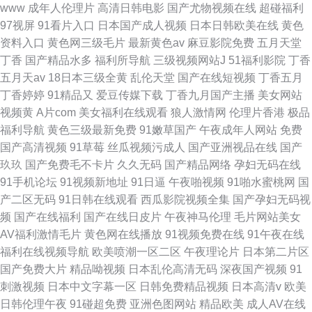
www
成年人伦理片
高清日韩电影
国产尤物视频在线
超碰福利
97视屏
91看片入口
日本国产成人视频
日本日韩欧美在线
黄色
资料入口
黄色网三级毛片
最新黄色av
麻豆影院免费
五月天堂
丁香
国产精品水多
福利所导航
三级视频网站J
51福利影院
丁香
五月天av
18日本三级全黄
乱伦天堂
国产在线短视频
丁香五月
丁香婷婷
91精品又
爱豆传媒下载
丁香九月国产主播
美女网站
视频黄
A片com
美女福利在线观看
狼人激情网
伦理片香港
极品
福利导航
黄色三级最新免费
91嫩草国产
午夜成年人网站
免费
国产高清视频
91草莓
丝瓜视频污成人
国产亚洲视品在线
国产
玖玖
国产免费毛不卡片
久久无码
国产精品网络
孕妇无码在线
91手机论坛
91视频新地址
91日逼
午夜啪视频
91啪水蜜桃网
国
产二区无码
91日韩在线观看
西瓜影院视频全集
国产孕妇无码视
频
国产在线福利
国产在线日皮片
午夜神马伦理
毛片网站美女
AV福利激情毛片
黄色网在线播放
91视频免费在线
91午夜在线
福利在线视频导航
欧美喷潮一区二区
午夜理论片
日本第二片区
国产免费大片
精品呦视频
日本乱伦高清无码
深夜国产视频
91
刺激视频
日本中文字幕一区
日韩免费精品视频
日本高清v
欧美
日韩伦理午夜
91碰超免费
亚洲色图网站
精品欧美
成人AV在线