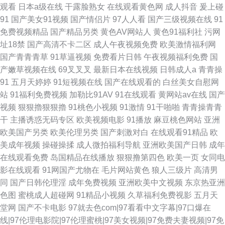
观看
日本a级在线
干露脸熟女
在线观看黄色网
成人抖音
爰上碰
91
国产美女91视频
国产情侣片
97人人看
国产三级视频在线
91
免费视频精品
国产精品另类
黄色AV网站人
黄色91福利社
污网
址18禁
国产高清不卡二区
成人午夜视频免费
欧美激情福利网
国产青青青草
91草逼视频
免费看片日韩
午夜视频福利免费
国
产嫩草视频在线
69叉叉叉
最新日本在线视频
日韩成人a
青青操
91
五月天婷婷
91短视频在线
国产在线观看的
白丝美女自慰网
站
91福利免费视频
加勒比91AV
91在线观看
黄网站av在线
国产
视频
狠狠擼狠狠擼
91桃色小视频
91激情
91干啪啪
青青操青青
干
主播诱惑无码专区
欧美视频电影
91播放
麻豆桃色网站
亚洲
欧美国产另类
欧美伦理另类
国产刺激对白
在线观看91精品
欧
美成年视频
操碰操揉
成人微拍福利导航
亚洲欧美国产日韩
成年
在线观看免费
岛国精品在线播放
狠狠撸第四色
欧美一页
女同电
影在线观看
91网国产尤物在
毛片网站黄色
狼人三级片
高清男
同
国产日韩伦理淫
成年免费视频
亚洲欧美中文视频
东京热亚洲
色图
蜜桃成人超碰网
91精品小视频
久草福利免费视影
五月天
堂网
国产不卡电影
97就去色com|97看看中文字幕|97口爆在
线|97伦理电影院|97伦理蜜桃|97美女视频|97免费夫妻视频|97免