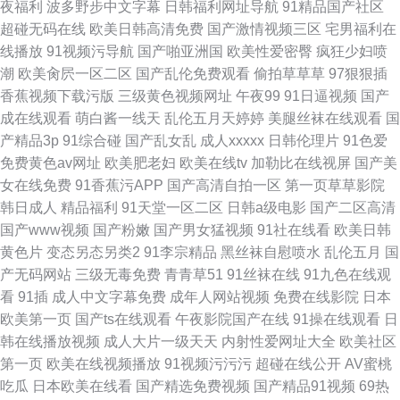
夜福利
波多野步中文字幕
日韩福利网址导航
91精品国产社区
超碰无码在线
欧美日韩高清免费
国产激情视频三区
宅男福利在
线播放
91视频污导航
国产啪亚洲国
欧美性爱密臀
疯狂少妇喷
潮
欧美肏屄一区二区
国产乱伦免费观看
偷拍草草草
97狠狠插
香蕉视频下载污版
三级黄色视频网址
午夜99
91日逼视频
国产
成在线观看
萌白酱一线天
乱伦五月天婷婷
美腿丝袜在线观看
国
产精品3p
91综合碰
国产乱女乱
成人xxxxx
日韩伦理片
91色爱
免费黄色av网址
欧美肥老妇
欧美在线tv
加勒比在线视屏
国产美
女在线免费
91香蕉污APP
国产高清自拍一区
第一页草草影院
韩日成人
精品福利
91天堂一区二区
日韩a级电影
国产二区高清
国产www视频
国产粉嫩
国产男女猛视频
91社在线看
欧美日韩
黄色片
变态另态另类2
91李宗精品
黑丝袜自慰喷水
乱伦五月
国
产无码网站
三级无毒免费
青青草51
91丝袜在线
91九色在线观
看
91插
成人中文字幕免费
成年人网站视频
免费在线影院
日本
欧美第一页
国产ts在线观看
午夜影院国产在线
91操在线观看
日
韩在线播放视频
成人大片一级天天
内射性爱网址大全
欧美社区
第一页
欧美在线视频播放
91视频污污污
超碰在线公开
AV蜜桃
吃瓜
日本欧美在线看
国产精选免费视频
国产精品91视频
69热