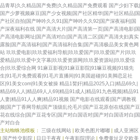
品青草|久久精品国产免费|久久精品国产免费观看
国产少妇下载|
国产少萝视频麻豆|国产少女视频|国产社区精华|国产社区精品|国
产社区自拍|国产呻吟久久91|国产呻吟久久92|国产深夜福利|国
产深夜福利在线
国产高清大片|国产高清第一页|国产高清电影|国
产高清电影网址|国产高清对白|国产高清二区|国产高清夫妇真实
露脸|国产高清福利|国产高清福利合集|国产高清极品美女黄色网
站
玖玖爱电影|玖玖爱福利导航|玖玖爱国产|玖玖爱国产片|玖玖
爱精品|玖玖爱中文字幕|玖玖爱资源网|玖玖爱资源站|玖玖爱综
合|玖玖爱综合网
91麻豆影视|91麻豆影院|91嘛豆视频|91猫先
生|91毛片免费观看|91毛片直播间|91美国超碰|91美脚恋足社
区|91美女com|91美女被操
精品1胬奸|精品2025入口|精品69久|
精品69人人|精品69人人69|精品91成人|精品91九色视频|精品91
人妻|精品91人人爽|精品91视频
国产电影在线观看|国产调教视
频|国产丁香网导航|国产顶级乱伦毛片|国产豆花原创在线|国产豆
花在线综合|国产豆花专区|国产对白国语对|国产对白国语对白|国
产对白合
主站蜘蛛池模板：
三级在线网站
|
欧美色图片嘟嘟
|
成人亚洲区
|
国产性交影院
|
日日干夜夜
|
午夜影院理论
|
免费黄址足交欧美