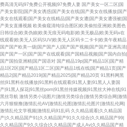
费高清无码|97免费公开视频|97免费人妻
国产美女一区二区|国
产美女影院|国产美女诱惑|国产美女在线|国产美女在线播放|国产
美女在线观看|国产美女在线精品|国产美女遭|国产美女遭强被|国
产美女直播视频
欧美偷窥清纯综合图区|欧美偷拍亚洲|欧美图色
日韩综合|欧美伪娘|欧美无痕无码电影|欧美无极品|欧美无码v在
线观看|欧美无人区码SUV|欧美无人区码卡二卡卡|欧美午夜精品
国产国产欧美一级|国产国产人|国产国产视频|国产国产亚洲高清|
国产国产一区|国产国产在线观看|国产国精品视频|国产国内自拍|
国产国拍亚洲精|国产国语对
国产精品19p|国产精品1区|国产精
品1区2区|国产精品1区二区|国产精品1线在线|国产精品1页|国产
精品2|国产精品2019|国产精品2025|国产精品20页
91黑料网黑
丝|91黑料在线播放|91黑料在线观看|91黑人妻|91黑人人妻国
产|91黑人探花|91黑丝porn|91黑丝传媒视频|91黑丝大神在线|91
黑丝导航
激情另类小说图片|激情另类综合|激情另类综合网|激情
六月狠狠撸|激情乱伦AV|激情乱伦图|激情乱伦图片|激情乱伦网|
激情乱伦文学视频|激情乱码91乱码
久久精品观看|久久精品国
产|久久精品国产91|久久精品国产91久久综合|久久精品国产99|
久久精品国产9久久综合|久久精品国产成人Av|久久精品国产精