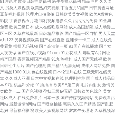
91理论片
欧美日韩性爱福利
av午夜探花福利
精品毛片
久久叉
叉
另类人妖视频
欧美熟妇穴视频
丁香五月V国产
日韩黄色网址
豆花福利视频
轮理片自拍偷拍
日韩欧美美女视频
欧美A级黄色
影院
丁香影视五月花
福利视频电影久久
污污污污免费
91金典
免费
欧美三级日本
成人在线吃瓜网站
成人岛国影院
成人动漫二
区三区
久草在线最新
日韩精品推荐
国产精品一区自拍
男人天堂
a片123
另类视频欧美
国产在线直播
亚洲卡一卡二
成人在线免
费看黄
操操无码视频
国产高清第一页
91国产在线播放
国产女
人夜夜做
国产在线小视频
91com
91豆花成人
哪里有A片网址
精产国品
香蕉视频国产精品
91九色福利
成人国产无线视
欧美
日韩性生活片
国产伦理剧
国产精品无套无码
成年人网站免费
国
产精品1000
91九色在线视频
日本伦理片在线
三级无码在线天
堂
久久成人亚洲
日本中文视频在线
伦理剧推荐
国产成人精品日
本
97甜桃品种介绍
91插插插
欧美SE第二页
毛片内射女
激情另
类欧美一二
国产色视频
孕妇三级av无码
日韩欧美色综合
美女
社区成人
在线免费看片
日本一级
国产传媒视频网站
免费观看污
网站
最新激情h网站
国产喷浆抽搐
宅男久久国产精品
国产乱肥
老妇
最新福利影院
欧美人妖视频网站
窝窝午夜理论
久草视频深