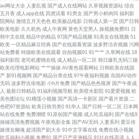
av网址大全
人妻乱视
国产成人在线网站
久草视频资源站
综合
情一区 超碰网97 国内99视频 一级肏屄视频区 91探花偷拍视频 国产精品草
五月香
成人app在线
四虎试看
91男女
国产男小鲜肉同
福利影
院网站
激情五月天色色
欧美极品电影
日韩成人第一页
国产日韩
草草草 先锋资源aaaaaa 91在线公开视频 狠狠狠狠 日韩亚洲页码 A片黄色视
欧美电影
久久机热
成人午夜网
黄色天堂男人
操视频免费91
日
韩中文在线
精品中的精品
97国产精品视频
91美女在线视频
51
屏 老司机精品福利院 亚洲女同脚 91视频福利导航 久草福利资源站 亚洲国产
欧美
一区精品麻豆经典
国产在线观看资源
波多野洁衣视频
污网
站免费看
特级欧美在线观看
自拍视频91
91艹艹
久草网在线
18
欧美在线另类 91探花国 极品少妇自慰 亚洲一区二区三区人妻 91尤物视频 韩
福利影院
老司机蜜桃在线
成人精品一区二区
韩日爆乳无码三级
欧美伦理电影网站
艹艹操操
AV黄色观看网站
日韩欧美在线国
日操B 午夜福利爽爽 91视频地址谁有 乱子伦毛片国产 亚洲先峰资源网 91网
产
新91视频网
国产精品分类在线
97午夜福利视频
岛国AV动作
无码
波多野吉依电影
小h片免费
国产精品色色视屏
国产午夜成
页版色色 91综合视频 91福利社免费视频 91经典三级 91视频手机在线 黄色
人
最新日韩精品
91福利视频导航
欧美喷水影院
91爱爱视频
欧
美色图论坛
91榴莲小视频
国产高清一卡新区
国产看片资源
二
频在线 黄色91看片 AV操B 欧美乱大交做爰性AV 91白虎丝袜萝莉 av在线不
色吧97资源站
欧美日韩另类0
91华人
国产日韩一区二区
日本网
站在线免费
免费潮喷
91原创国产视频
成人吃瓜福利
国产在线9
卡影院 青青草原在线看成人 成人网在线网 婷婷丁香先锋 91瑟瑟视频导航 国
操碰高清免费视频
午夜电影全集
国产AV无码
人妻系列
爱豆传
媒倩女幽魂
超清国产剧大全
91中文字幕在线
免费在线小视频
产精品不卡 日韩恋足 91精品国产吴梦梦 抖阴欧美三级 欧洲精品 91免免费版
吃瓜福利小视频
免费91
国产日产亚洲精品
91社在线高清
人人