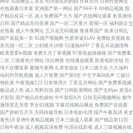
网址
岛国搬运工首页
伦理朋友的妈妈
丝袜女同
日韩性爱网址
在线观看日本黄
亚洲国产第一网站
国产99不卡
66精品视频
国
产精品探花一区
成人免费国产大片
国产在线网址观看
欧美激情
日韩
国产精品无码亚洲
国产一区二区黄片
喷潮一区
福利姬足交
在线看
成人午夜网址
五月花无码视频
青青草国产
欧美日韩乱
国产屁屁第一页
91国产视频网
性爱草逼91AV
免费欧美视频
欧
美岛国一区二区
少妇喷水18禁
51漫画APP
丁香五月花激情网
欧美爱爱tv视频
免费五月丁香视频
97香蕉超级碰碰
国产免费看
二区
三级黄色片网站
综合网黄
在线播放观看
欧美电影在线
伦
理片在哪里看
蜜桃午夜网
久草资源在
日本三级大全
久久福利
福利所导航视频
成人片免费
国产第9页
中文字幕bt原声
三级日
韩欧美
午夜视频123
日本推理片
丁香五月网站
国产免费看视频
极品成人色
成人黑料自拍
国产日韩欧美网站
国产无码av
老湿A
片影院
国产精品自拍偷拍
牛牛影院A片
日韩无码视频网站
都市
激情变态另类
男女91视频
字幕在线精品播放
免费国产在线看
国产婷婷五月天
无码传媒导航
日本电影伦理
国产午夜高清
美女
黄色18
亚洲午夜精品视频
日本三级成人观看
国产精品第12页
日韩午夜场
成人视频高清免费
伦理在线影视
成人三级视频在线