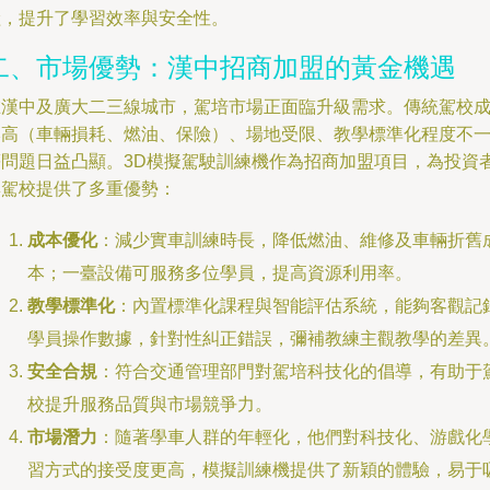
險，提升了學習效率與安全性。
二、市場優勢：漢中招商加盟的黃金機遇
在漢中及廣大二三線城市，駕培市場正面臨升級需求。傳統駕校
本高（車輛損耗、燃油、保險）、場地受限、教學標準化程度不
等問題日益凸顯。3D模擬駕駛訓練機作為招商加盟項目，為投資
與駕校提供了多重優勢：
成本優化
：減少實車訓練時長，降低燃油、維修及車輛折舊
本；一臺設備可服務多位學員，提高資源利用率。
教學標準化
：內置標準化課程與智能評估系統，能夠客觀記
學員操作數據，針對性糾正錯誤，彌補教練主觀教學的差異
安全合規
：符合交通管理部門對駕培科技化的倡導，有助于
校提升服務品質與市場競爭力。
市場潛力
：隨著學車人群的年輕化，他們對科技化、游戲化
習方式的接受度更高，模擬訓練機提供了新穎的體驗，易于