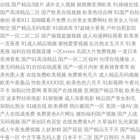
自线
国产精品3级片
成年女人视频
狠狠撸亚洲欧美
91操碰在线
1234 91激情乱伦 成人综合网站狼人 欧美日韩V 91TV免费看网址 91视频在
国产高清精品二区
国产欧美在线视频
欧美色综合网
91国产自拍
偷拍
香蕉911
花蝴蝶看片免费
白丝美女免费网站
欧美女人与动
线免费播放 中文字幕久荜 av夜福利 久久国产乱第一页 亚洲欧美福利导航 熟
物交
国产精品无码电影
91插插库
97超碰大香蕉
户外自慰影院
国产一区二区二区
国产偷窥盗摄视频
成人动漫网站观看
欧美第
女二区国产 日韩三级有码 九九久久精品 极品色视频导航 成人18福利视频网
一页夜夜
91成人精品视频
蜜桃爱爱视频
乱伦熟女五月天
91香
蕉视
福利在线视频直播
一区xxxxx
岛国大片免费视频
一道日本
站 国产精品久久婷婷 国产91tv 国产欧美一区二区 成全影院热门电视剧 www
亚洲香蕉
国产91高清精品
国产一区二区福利
伦理在线播放
人
妻无码精品
91自拍在线观看
国产一级片内射
夜夜骑青青草
欧
色撸撸 日本啊V在线观看 91cn官网 91淫黄影院 国产福利影院 午夜最新网址
美色图人妻
在线免费欧美视频
免费黄色毛片
成人精品无码视频
欧美午夜极品
性欧美ⅩⅩⅩⅩ乱
欧美色色六月天
91影视网
午夜伦
你懂得 91国内产香蕉 成人品网站在线观看 久久这里只有精品久久 亚洲天堂
不卡
加勒比性爱网
青草国产在线视频
亚洲国产精品导航
欧美色
淫
波多野结依电影
91狠狠撸
成人深夜电影
精品国产美女剃毛
久久色 95av 久久麻豆福利线上 色国产精品在线视频 91精品拳交 成人超踫
加勒比熟女
91碰在线
欧美裸模
萌白酱国产一区
美国一级AV
国
产人在线成免费
免费黄色A片网址
微拍福利国产视频
国产人成
影音在线观看 欧美色图综合网 亚洲淫淫网 91社区成人在线 蜜桃视频网在线
无码视频
国产原创区色花堂
在线免费黄A片
久草福利
乱伦家庭
成人午夜免费视频
人妖射精
国产屁屁
国产精品天干天
国产精品
观看 乱子伦国产精品2 中文字幕188 99福利视频导航网站 欧美激情专区下一
午夜一区
中文字幕无码人妻
日本不卡二区
国产日韩91
久草福